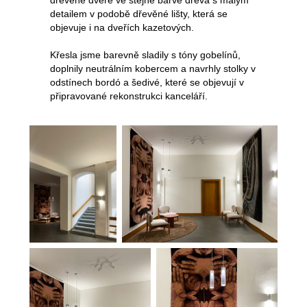
dřevěné dveře ve stejně barvě dřeva s malým
detailem v podobě dřevěné lišty, která se
objevuje i na dveřích kazetových.
Křesla jsme barevně sladily s tóny gobelínů,
doplnily neutrálním kobercem a navrhly stolky v
odstínech bordó a šedivé, které se objevují v
připravované rekonstrukci kanceláří.