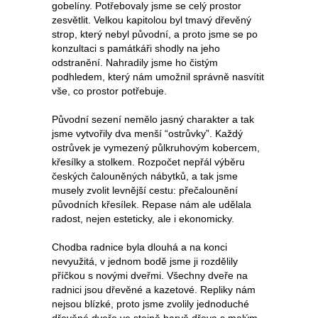
gobelíny. Potřebovaly jsme se celý prostor
zesvětlit. Velkou kapitolou byl tmavý dřevěný
strop, který nebyl původní, a proto jsme se po
konzultaci s památkáři shodly na jeho
odstranění. Nahradily jsme ho čistým
podhledem, který nám umožnil správně nasvítit
vše, co prostor potřebuje.
Původní sezení nemělo jasný charakter a tak
jsme vytvořily dva menší “ostrůvky”. Každý
ostrůvek je vymezený půlkruhovým kobercem,
křesílky a stolkem. Rozpočet nepřál výběru
českých čalouněných nábytků, a tak jsme
musely zvolit levnější cestu: přečalounění
původních křesílek. Repase nám ale udělala
radost, nejen esteticky, ale i ekonomicky.
Chodba radnice byla dlouhá a na konci
nevyužitá, v jednom bodě jsme ji rozdělily
příčkou s novými dveřmi. Všechny dveře na
radnici jsou dřevěné a kazetové. Repliky nám
nejsou blízké, proto jsme zvolily jednoduché