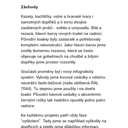
Záchody
Kazety, kachličky, ostré a hranaté tvary i
samotných doplňků a k tomu dvojice
zaoblených prvků - světla a umyvadla. Bílá a
rezavá, hlavní barvy nových toalet na radnici.
Původní toalety byly zastaralé a potřebovaly
kompletní rekonstrukci. Jako hlavní barvu jsme
zvolily tlumenou rezavou, která se často
objevuje na gobelínech na chodbě a bílými
doplňky jsme prostor rozsvítily.
Součástí proměny byl i nový infografický
systém. Vybraly jsme kovové cedulky v odstínu
neutrální šedo-béžové (naše oblíbená RAL
7044). Tu stejnou jsme použily i na dveře
toalet. Původní kávové cedulky s akcentními
černými rožky tak nadobro opustily jedno patro
radnice.
Ke každému projektu patří vždy fáze
“vyškolení”. Tady jsme se například vyškolily na
doplňcích a zjistily jsme důležitou informaci.