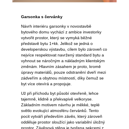
Garsonka s červánky
Návrh interiéru garsonky v novostavbě
bytového domu vychází z ambice investorky
vytvořit prostor, který se vymyká běžné
představě bytu 1+kk. Jelikož se jedná o
developerskou výstavbu, cílem bylo zároveň co
nejvíce respektovat navržený standard bytu a
vyhnout se náročným a nákladným klientským
změnám. Hlavním zásahem je proto, kromě
úpravy materiálů, pouze odstranění dveří mezi
zádveřím a obytnou místností, díky čemuž se
byt více otevírá a propojuje.
Už při příchodu byt působí otevřeně, lehce
tajemně, klidně a překvapivě velkoryse.
Základním motivem návrhu je měkké, teplé
světlo evokující atmosféru červánků. Tento
pocit vytváří především závěs, který zároveň
odděluje prostor sloužící jako variabilní úložný
prostor. Závěsová stěna je tvořena sekcemi z