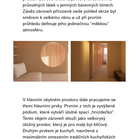
průsvitných látek v jemných barevných tónech.
Závěs zároveň přirozeně vede pohled skrze byt
směrem k velkému oknu a už při prvním
průhledu definuje jeho jedinečnou “měkkou”
atmosféru.
V hlavním obytném prostoru dále pracujeme se
třemi hlavními prvky. Prvním z nich je vyvýšené
pódium, které vytváří útulné spací „hnízdečko“.
Tento objem zároveň slouží jako velkorysý
úložný prostor, který je pro malý byt klíčový.
Druhým prvkem je kuchyň, navržená s
maximálním omezením tradičních kuchyňských