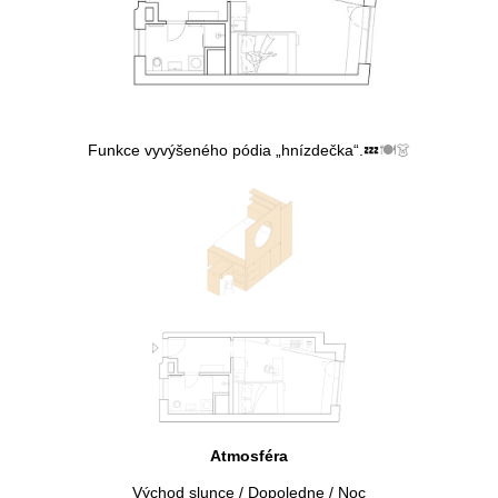
Funkce vyvýšeného pódia „hnízdečka“.💤
🍽️👗
Atmosféra
Východ slunce / Dopoledne / Noc